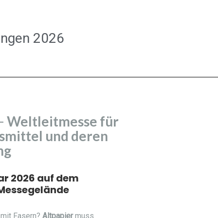
ungen 2026
–
Weltleitmesse für
smittel und deren
ng
uar 2026 auf dem
Messegelände
 mit Fasern?
Altpapier
muss