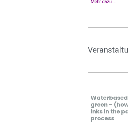
Mehr dazu …
Veranstalt
Waterbased i
green – (how
inks in the 
process