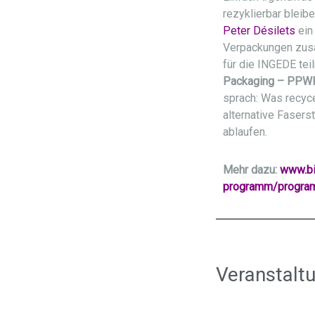
rezyklierbar bleib
Peter Désilets
ein
Verpackungen zus
für die INGEDE tei
Packaging – PPWR
sprach: Was recyce
alternative Fasers
ablaufen.
Mehr dazu:
www.bi
programm/program
Veranstalt