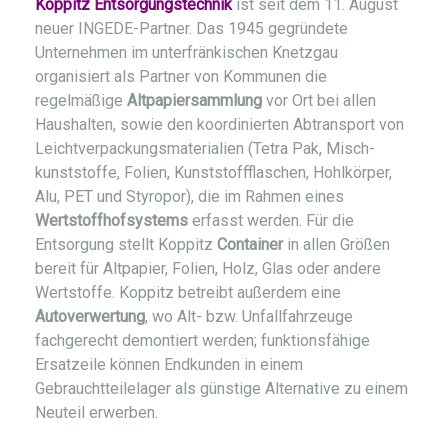
Koppitz Entsorgungstechnik
ist seit dem 11. August
neuer INGEDE-Partner. Das 1945 gegründete
Unternehmen im unterfränkischen Knetzgau
organisiert als Partner von Kommunen die
regelmäßige
Altpapier­sammlung
vor Ort bei allen
Haushalten, sowie den koordinierten Abtransport von
Leicht­verpackungsmaterialien (Tetra Pak, Misch­
kunststoffe, Folien, Kunststoffflaschen, Hohlkörper,
Alu, PET und Styropor), die im Rahmen eines
Wertstoffhofsystems
erfasst werden. Für die
Entsorgung stellt Koppitz
Container
in allen Größen
bereit für Altpapier, Folien, Holz, Glas oder andere
Wertstoffe. Koppitz betreibt außerdem eine
Autoverwertung
, wo Alt- bzw. Unfallfahrzeuge
fachgerecht demontiert werden; funktions­fähige
Ersatzeile können Endkunden in einem
Gebrauchtteilelager als günstige Alternative zu einem
Neuteil erwerben.