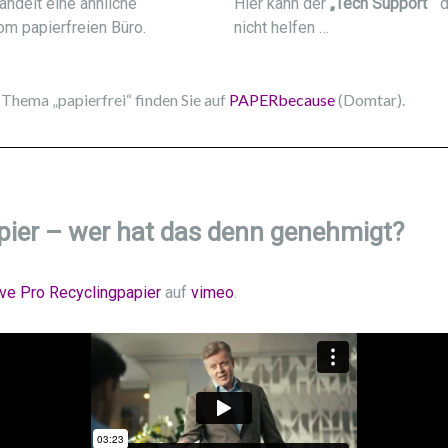
andelt eine ähnliche
Hier kann der
„Tech Support“
d
om papierfreien Büro.
nicht helfen …
Thema „papierfrei“ finden Sie auf
PAPERbecause
(Domtar).
pier – wer hat das denn genehmigt?
tive Pro Recyclingpapier
auf
vimeo
.