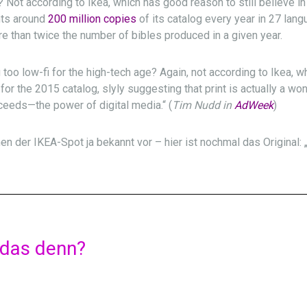
g? Not according to Ikea, which has good reason to still believe in
nts around
200 million copies
of its catalog every year in 27 lan
re than twice the number of bibles produced in a given year.
g too low-fi for the high-tech age? Again, not according to Ikea, wh
or the 2015 catalog, slyly suggesting that print is actually a w
ceeds—the power of digital media.“ (
Tim Nudd in
AdWeek
)
en der IKEA-Spot ja bekannt vor – hier ist nochmal das Original:
t das denn?