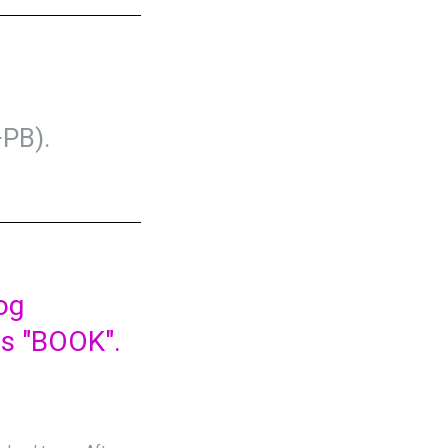
PB).
og
os "BOOK".