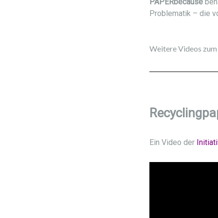
PAPERbecause
beh
Problematik – die v
Weitere Videos zum 
Recyclingpa
Ein Video der
Initia