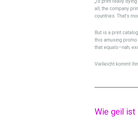
„Is print really dyin
all, the company pri
countries. That’s mo
But is a print catalo
this amusing promo f
that equals—nah, ex
Vielleicht kommt Ihn
Wie geil is