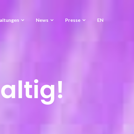
altungen
News
Presse
EN
altig!