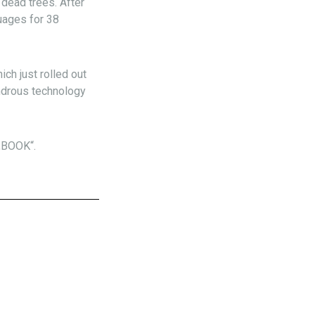
 dead trees. After
guages for 38
ich just rolled out
ondrous technology
 „BOOK“.