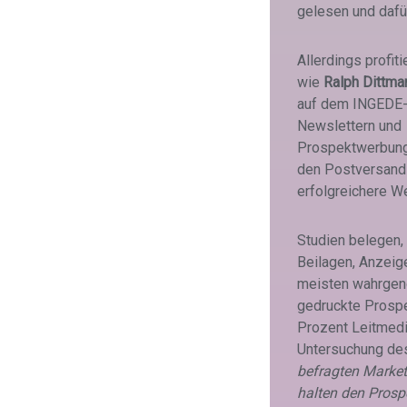
gelesen und dafü
Allerdings profi
wie
Ralph Dittma
auf dem INGEDE-S
Newslettern und 
Prospektwerbung.
den Postversand 
erfolgreichere W
Studien belegen,
Beilagen, Anzeig
meisten wahrgen
gedruckte Prospe
Prozent Leitmedi
Untersuchung des
befragten Market
halten den Prospe