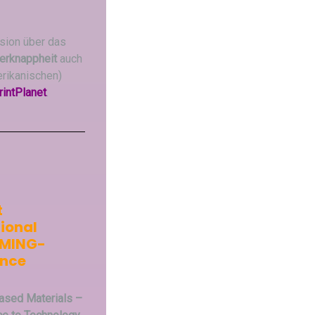
sion über das
er­knappheit
auch
erikanischen)
rintPlanet
.
t
tional
EMING-
ence
ased Materials –