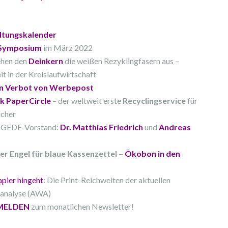
ltungskalender
Symposium
im März 2022
hen den
Deinkern
die weißen Rezyklingfasern aus –
t in der Kreislaufwirtschaft
n Verbot von Werbepost
k PaperCircle
– der weltweit erste
Recyclingservice
für
ücher
NGEDE-Vorstand:
Dr. Matthias Friedrich
und
Andreas
er Engel für blaue Kassenzettel –
Ökobon in den
pier hingeht
: Die Print-Reichweiten der aktuellen
analyse (AWA)
MELDEN
zum monatlichen Newsletter!