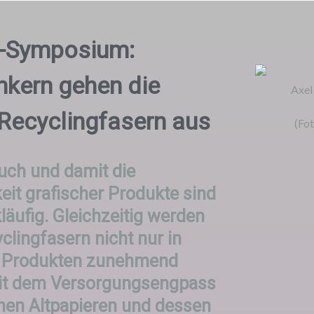
-Symposium:
nkern gehen die
Axel
Recyclingfasern aus
(Fo
uch und damit die
eit grafischer Produkte sind
läufig. Gleichzeitig werden
ling­fasern nicht nur in
n Produkten zunehmend
it dem Versorgungs­engpass
chen Altpapieren und dessen