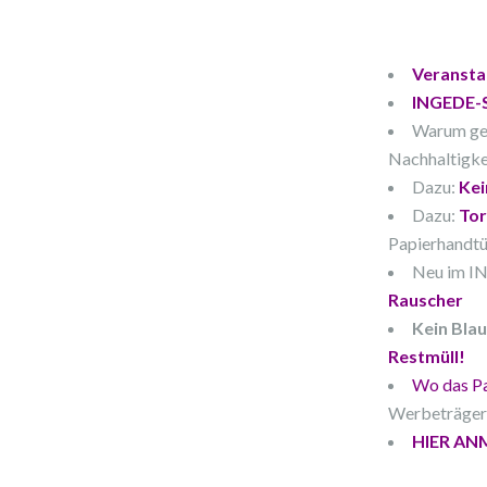
Veransta
INGEDE-
Warum ge
Nachhaltigkei
Dazu:
Kei
Dazu:
Tor
Papierhandt
Neu im I
Rauscher
Kein Blau
Restmüll!
Wo das Pa
Werbeträger
HIER AN