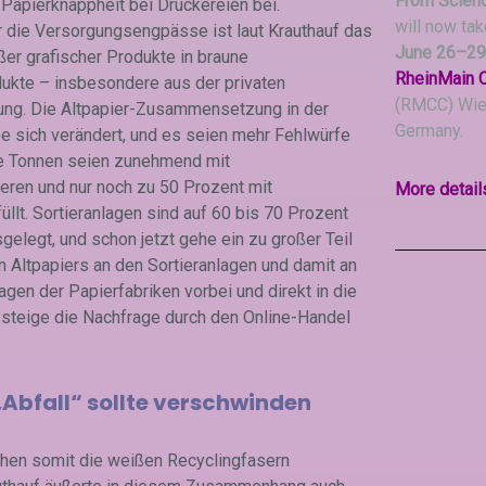
From Scienc
 Papierknappheit bei Druckereien bei.
will now ta
ür die Versorgungsengpässe ist laut Krauthauf das
June 26–29
er grafischer Produkte in braune
RheinMain 
kte – insbesondere aus der privaten
(RMCC) Wie
ng. Die Altpapier-Zusammen­setzung in der
Germany.
e sich verändert, und es seien mehr Fehlwürfe
ie Tonnen seien zunehmend mit
ren und nur noch zu 50 Prozent mit
More detail
llt. Sortieranlagen sind auf 60 bis 70 Prozent
elegt, und schon jetzt gehe ein zu großer Teil
Altpapiers an den Sortieranlagen und damit an
gen der Papierfabriken vorbei und direkt in die
 steige die Nachfrage durch den Online-Handel
 „Abfall“ sollte verschwinden
hen somit die weißen Recyclingfasern