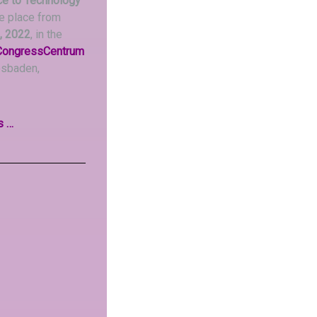
e to Technology
ke place from
, 2022
, in the
CongressCentrum
sbaden,
s …