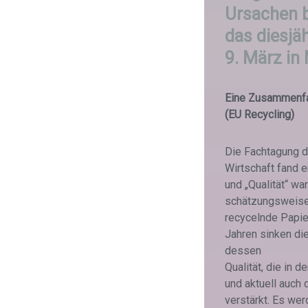
Ursachen b
das diesj
9. März in
Eine Zusammenf
(EU Recycling)
Die Fachtagung d
Wirtschaft fand e
und „Qualität“ w
schätzungsweise
recycelnde Papier
Jahren sinken di
dessen
Qualität, die in
und aktuell auch 
verstärkt. Es we