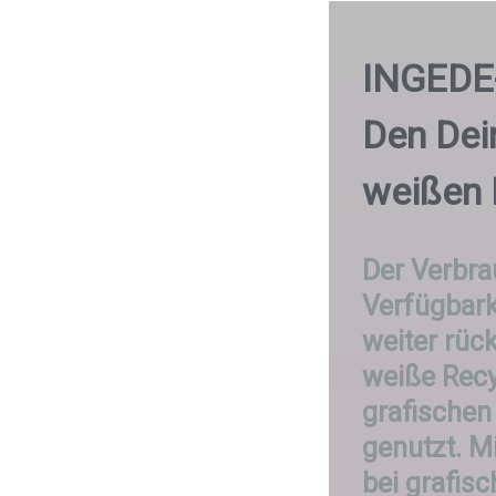
INGEDE
Den Dei
weißen 
Der Verbra
Verfügbark
weiter rück
weiße Recyc
grafische
genutzt. M
bei grafis