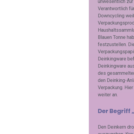
unwesentlich zur
Verantwortlich f
Downcycling weiß
Verpackungsprodu
Haushaltssammlu
Blauen Tonne hab
festzustellen. D
Verpackungspapie
Deinkingware befü
Deinkingware ausg
des gesammelten 
den Deinking-Anla
Verpackung. Hier
weiter an.
Der Begriff
Den Deinkern dro