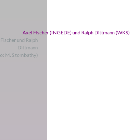
 Fischer und Ralph
Dittmann
to: M. Szombathy)