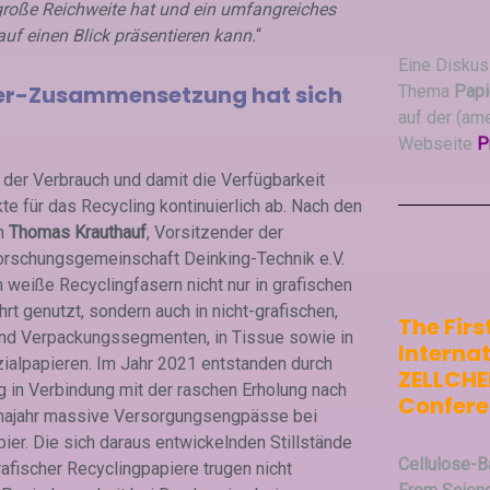
e große Reichweite hat und ein umfangreiches
uf einen Blick präsentieren kann.
“
Eine Diskus
ier-Zusammensetzung hat sich
Thema
Papi
auf der (am
Webseite
P
er Verbrauch und damit die Verfügbarkeit
te für das Recycling kontinuierlich ab. Nach den
n
Thomas Krauthauf
, Vorsitzender der
Forschungsgemeinschaft Deinking-Technik e.V.
 weiße Recyclingfasern nicht nur in grafischen
t genutzt, sondern auch in nicht-grafischen,
The Firs
nd Verpackungssegmenten, in Tissue sowie in
Interna
ialpapieren. Im Jahr 2021 entstanden durch
ZELLCH
g in Verbindung mit der raschen Erholung nach
Confer
najahr massive Versorgungsengpässe bei
ier. Die sich daraus entwickelnden Stillstände
Cellulose-B
rafischer Recyclingpapiere trugen nicht