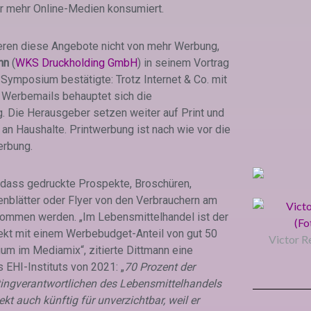
r mehr Online-Medien konsumiert.
tieren diese Angebote nicht von mehr Werbung,
nn
(
WKS Druckholding GmbH
) in seinem Vortrag
ymposium bestätigte: Trotz Internet & Co. mit
Werbemails behauptet sich die
 Die Herausgeber setzen weiter auf Print und
an Haushalte. Printwerbung ist nach wie vor die
erbung.
 dass gedruckte Prospekte, Broschüren,
enblätter oder Flyer von den Verbrauchern am
ommen werden. „Im Lebensmittelhandel ist der
kt mit einem Werbebudget-Anteil von gut 50
Victor Re
um im Mediamix“, zitierte Dittmann eine
 EHI-Instituts von 2021: „
70 Prozent der
ing­verantwortlichen
des Lebensmittelhandels
kt auch künftig für unverzichtbar, weil er