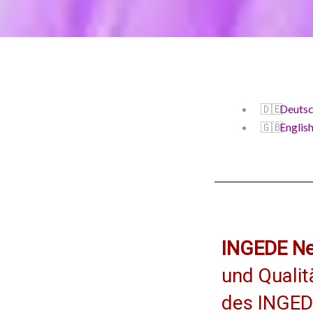
Deuts
Englis
INGEDE N
und Quali
des INGE