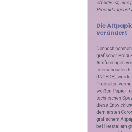
effektiv ist, ein
Produktangebot a
Die Altpap
verändert
Dennoch nehmen d
grafischer Produk
Ausführungen vo
Internationalen 
(INGEDE), werden
Produkten vermehr
weißen Papier- u
technischen Spez
diese Entwicklun
dem ersten Coro
grafischem Altpap
bei Herstellern g