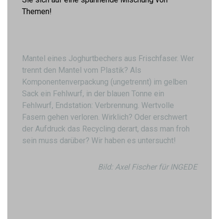
Themen!
Mantel eines Joghurtbechers aus Frischfaser. Wer
trennt den Mantel vom Plastik? Als
Komponentenverpackung (ungetrennt) im gelben
Sack ein Fehlwurf, in der blauen Tonne ein
Fehlwurf, Endstation: Verbrennung. Wertvolle
Fasern gehen verloren. Wirklich? Oder erschwert
der Aufdruck das Recycling derart, dass man froh
sein muss darüber? Wir haben es untersucht!
Bild: Axel Fischer für INGEDE