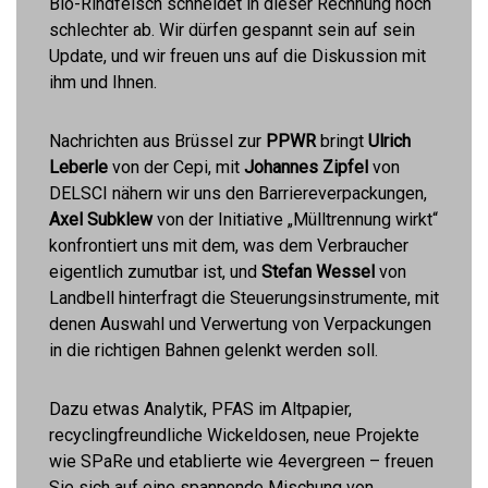
Bio-Rindfeisch schneidet in dieser Rechnung noch
schlechter ab. Wir dürfen gespannt sein auf sein
Update, und wir freuen uns auf die Diskussion mit
ihm und Ihnen.
Nachrichten aus Brüssel zur
PPWR
bringt
Ulrich
Leberle
von der Cepi, mit
Johannes Zipfel
von
DELSCI nähern wir uns den Barriereverpackungen,
Axel Subklew
von der Initiative „Mülltrennung wirkt“
konfrontiert uns mit dem, was dem Verbraucher
eigentlich zumutbar ist, und
Stefan Wessel
von
Landbell hinterfragt die Steuerungsinstrumente, mit
denen Auswahl und Verwertung von Verpackungen
in die richtigen Bahnen gelenkt werden soll.
Dazu etwas Analytik, PFAS im Altpapier,
recyclingfreundliche Wickeldosen, neue Projekte
wie SPaRe und etablierte wie 4evergreen – freuen
Sie sich auf eine spannende Mischung von