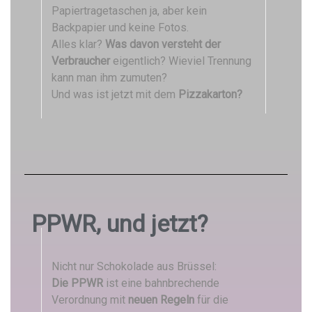
Papiertragetaschen ja, aber kein
Backpapier und keine Fotos.
Alles klar?
Was davon versteht der
Verbraucher
eigentlich? Wieviel Trennung
kann man ihm zumuten?
Und was ist jetzt mit dem
Pizzakarton?
PPWR, und jetzt?
Nicht nur Schokolade aus Brüssel:
Die PPWR
ist eine bahnbrechende
Verordnung mit
neuen Regeln
für die