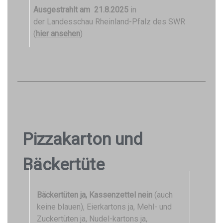
Ausgestrahlt am 21.8.2025
in
der Landesschau Rheinland-Pfalz des SWR
(
hier ansehen
)
Pizzakarton und
Bäckertüte
Bäckertüten ja, Kassenzettel nein
(auch
keine blauen), Eierkartons ja, Mehl- und
Zuckertüten ja, Nudel-kartons ja,