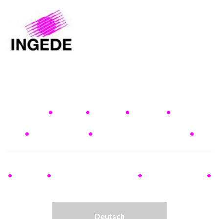
.
We
.
Are
.
The
.
.
Paper
.
Recyclers
.
.
Wir
.
recyceln
.
Papier
.
Deutsch