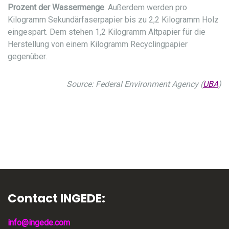
Prozent der Wassermenge
. Außerdem werden pro
Kilogramm Sekundärfaserpapier bis zu 2,2 Kilogramm Holz
eingespart. Dem stehen 1,2 Kilogramm Altpapier für die
Herstellung von einem Kilogramm Recyclingpapier
gegenüber.
Source: Federal Environment Agency (
UBA
)
Contact INGEDE:
info@ingede.com